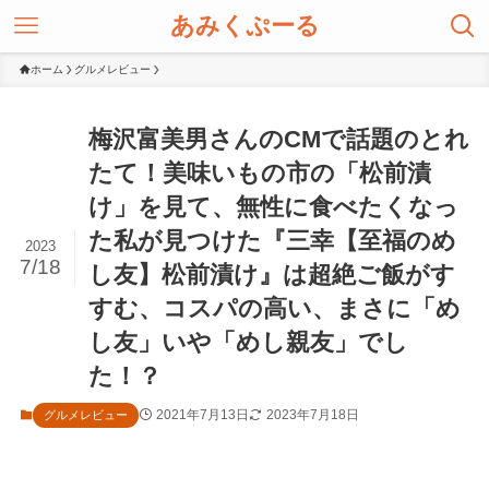
あみくぷーる
ホーム
グルメレビュー
梅沢富美男さんのCMで話題のとれ
たて！美味いもの市の「松前漬
け」を見て、無性に食べたくなっ
た私が見つけた『三幸【至福のめ
2023
7/18
し友】松前漬け』は超絶ご飯がす
すむ、コスパの高い、まさに「め
し友」いや「めし親友」でし
た！？
2021年7月13日
2023年7月18日
グルメレビュー