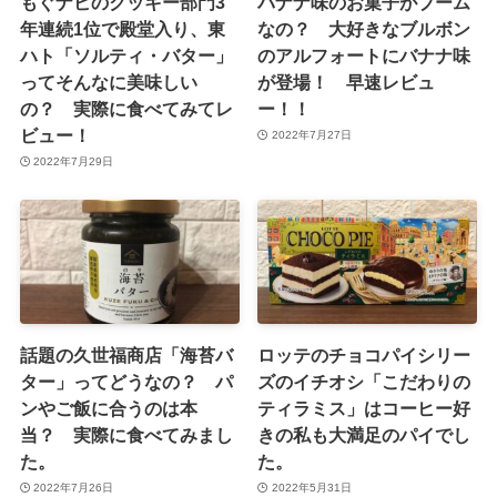
もぐナビのクッキー部門3
バナナ味のお菓子がブーム
年連続1位で殿堂入り、東
なの？ 大好きなブルボン
ハト「ソルティ・バター」
のアルフォートにバナナ味
ってそんなに美味しい
が登場！ 早速レビュ
の？ 実際に食べてみてレ
ー！！
ビュー！
2022年7月27日
2022年7月29日
話題の久世福商店「海苔バ
ロッテのチョコパイシリー
ター」ってどうなの？ パ
ズのイチオシ「こだわりの
ンやご飯に合うのは本
ティラミス」はコーヒー好
当？ 実際に食べてみまし
きの私も大満足のパイでし
た。
た。
2022年7月26日
2022年5月31日