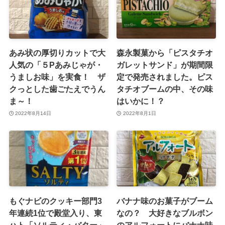
あみ状の厚切りカットで大
森永製菓から「ピスタチオ
人気の「５Pあみじゃが・
ガレットサンド」が期間限
うましお味」を実食！ ザ
定で発売されました。ピス
クっとした歯ごたえでうん
タチオブームの中、その味
ま～！
はいかに！？
2022年8月14日
2022年8月1日
もぐナビのクッキー部門3
バナナ味のお菓子がブーム
年連続1位で殿堂入り、東
なの？ 大好きなブルボン
ハト「ソルティ・バター」
のアルフォートにバナナ味