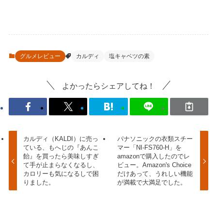
グルメレビュー
カルディ
塩キャベツの素
よかったらシェアしてね！
カルディ（KALDI）に売っ
パナソニックの衣類スチー
ている、もへじの『あんこ
マー「NI-FS760-H」を
飴』を買ったら美味しすぎ
amazonで購入したのでレ
て手が止まらなくなるし、
ビュー。Amazon's Choice
カロリーも気になるしで困
だけあって、うれしい機能
りました。
が満載で大満足でした。