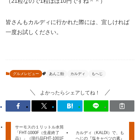
（21粒なので1粒ほぼ10円ですね＾＾）
皆さんもカルディに行かれた際には、宜しければ
一度お試しください。
グルメレビュー
あんこ飴
カルディ
もへじ
よかったらシェアしてね！
サーモスの１リットル水筒
「FHT-1000F（生産終了
カルディ（KALDI）で、も
品）」（現行品FHT‐1001F
へじの『塩キャベツの素』