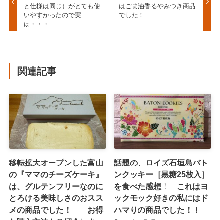
と仕様は同じ）がとても使
はごま油香るやみつき商品
いやすかったので実
でした！
は・・・
関連記事
移転拡大オープンした富山
話題の、ロイズ石垣島バト
の『ママのチーズケーキ』
ンクッキー［黒糖25枚入］
は、グルテンフリーなのに
を食べた感想！ これはヨ
とろける美味しさのおスス
ックモック好きの私にはド
メの商品でした！ お得
ハマりの商品でした！！