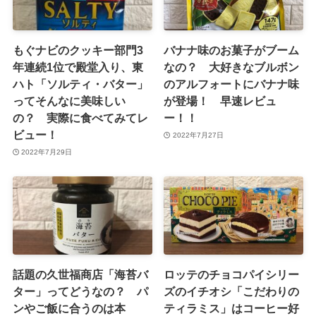
もぐナビのクッキー部門3
バナナ味のお菓子がブーム
年連続1位で殿堂入り、東
なの？ 大好きなブルボン
ハト「ソルティ・バター」
のアルフォートにバナナ味
ってそんなに美味しい
が登場！ 早速レビュ
の？ 実際に食べてみてレ
ー！！
ビュー！
2022年7月27日
2022年7月29日
話題の久世福商店「海苔バ
ロッテのチョコパイシリー
ター」ってどうなの？ パ
ズのイチオシ「こだわりの
ンやご飯に合うのは本
ティラミス」はコーヒー好