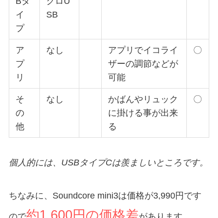
Bタ
クロU
イ
SB
プ
ア
なし
アプリでイコライ
〇
プ
ザーの調節などが
リ
可能
そ
なし
かばんやリュック
〇
の
に掛ける事が出来
他
る
個人的には、USBタイプCは羨ましいところです。
ちなみに、Soundcore mini3は価格が3,990円です
約1,600円の価格差
ので
があります。