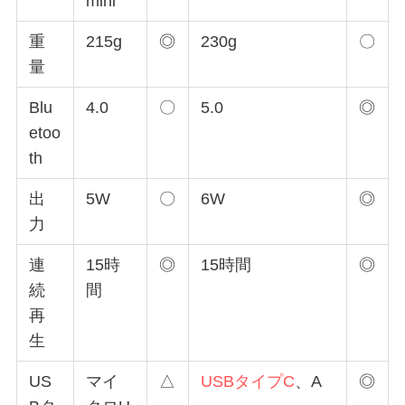
mini
重
215g
◎
230g
〇
量
Blu
4.0
〇
5.0
◎
etoo
th
出
5W
〇
6W
◎
力
連
15時
◎
15時間
◎
続
間
再
生
US
マイ
△
USBタイプC
、A
◎