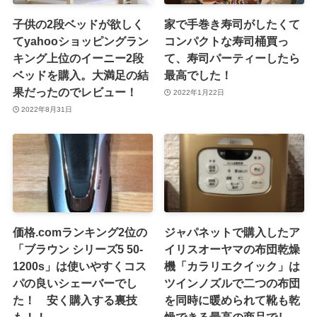
子供の2段ベッドが欲しく
家で手巻き寿司がしたくて
てyahooショッピングラン
コンパクトな寿司桶買っ
キング上位のイーニー2段
て、寿司パーティーしたら
ベッドを購入。大満足の結
最高でした！
果だったのでレビュー！
2022年1月22日
2022年8月31日
価格.comランキング2位の
ジャパネットで購入したア
「ブラウン シリーズ5 50-
イリスオーヤマの布団乾燥
1200s」は使いやすくコス
機「カラリエクイック」は
パの良いシェーバーでし
ツインノズルで二つの布団
た！ 安く購入する裏技
を同時に暖められて靴も乾