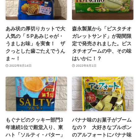
あみ状の厚切りカットで大
森永製菓から「ピスタチオ
人気の「５Pあみじゃが・
ガレットサンド」が期間限
うましお味」を実食！ ザ
定で発売されました。ピス
クっとした歯ごたえでうん
タチオブームの中、その味
ま～！
はいかに！？
2022年8月14日
2022年8月1日
もぐナビのクッキー部門3
バナナ味のお菓子がブーム
年連続1位で殿堂入り、東
なの？ 大好きなブルボン
ハト「ソルティ・バター」
のアルフォートにバナナ味