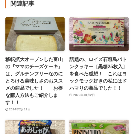
関連記事
移転拡大オープンした富山
話題の、ロイズ石垣島バト
の『ママのチーズケーキ』
ンクッキー［黒糖25枚入］
は、グルテンフリーなのに
を食べた感想！ これはヨ
とろける美味しさのおスス
ックモック好きの私にはド
メの商品でした！ お得
ハマりの商品でした！！
な購入方法もご紹介しま
2022年10月2日
す！！
2024年2月12日