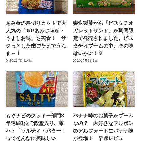
あみ状の厚切りカットで大
森永製菓から「ピスタチオ
人気の「５Pあみじゃが・
ガレットサンド」が期間限
うましお味」を実食！ ザ
定で発売されました。ピス
クっとした歯ごたえでうん
タチオブームの中、その味
ま～！
はいかに！？
2022年8月14日
2022年8月1日
もぐナビのクッキー部門3
バナナ味のお菓子がブーム
年連続1位で殿堂入り、東
なの？ 大好きなブルボン
ハト「ソルティ・バター」
のアルフォートにバナナ味
ってそんなに美味しい
が登場！ 早速レビュ