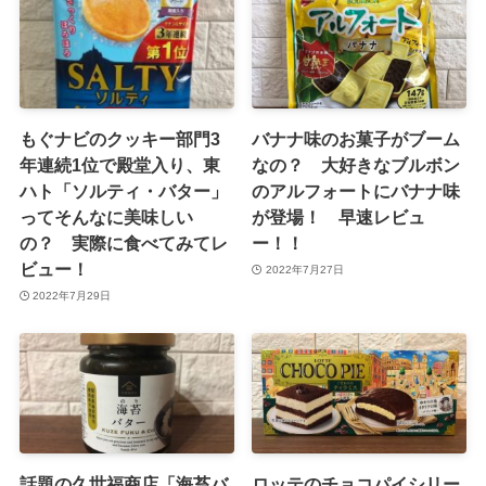
もぐナビのクッキー部門3
バナナ味のお菓子がブーム
年連続1位で殿堂入り、東
なの？ 大好きなブルボン
ハト「ソルティ・バター」
のアルフォートにバナナ味
ってそんなに美味しい
が登場！ 早速レビュ
の？ 実際に食べてみてレ
ー！！
ビュー！
2022年7月27日
2022年7月29日
話題の久世福商店「海苔バ
ロッテのチョコパイシリー