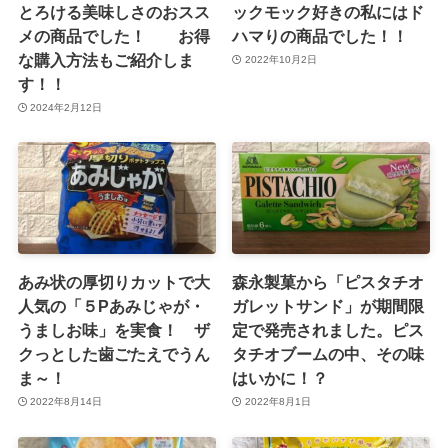
とろける美味しさのおスス
ックモック好きの私にはド
メの商品でした！ お得
ハマりの商品でした！！
な購入方法もご紹介しま
2022年10月2日
す！！
2024年2月12日
あみ状の厚切りカットで大
森永製菓から「ピスタチオ
人気の「５Pあみじゃが・
ガレットサンド」が期間限
うましお味」を実食！ ザ
定で発売されました。ピス
クっとした歯ごたえでうん
タチオブームの中、その味
ま～！
はいかに！？
2022年8月14日
2022年8月1日