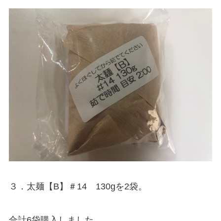
３．太麺【B】＃14 130gを2袋。
合計6袋購入しました。