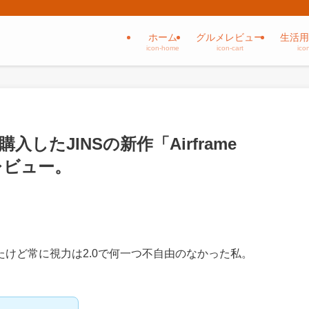
ホーム
グルメレビュー
生活用
icon-home
icon-cart
ico
したJINSの新作「Airframe
のレビュー。
けど常に視力は2.0で何一つ不自由のなかった私。