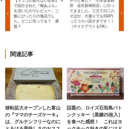
【マツコの知らない世界】
やっと来た！『小木曽製粉
で紹介された『梅あぶら』
所 金沢新神田店』に行っ
を頂いたのでレビュー。ご
てきました。三立ての二八
飯にぴったりの逸品でし
そばが、大盛りでも550円
た。どこに売ってる？ 通
ってコスパ高すぎです！！
販？
（テイクアウトもOK）
関連記事
移転拡大オープンした富山
話題の、ロイズ石垣島バト
の『ママのチーズケーキ』
ンクッキー［黒糖25枚入］
は、グルテンフリーなのに
を食べた感想！ これはヨ
とろける美味しさのおスス
ックモック好きの私にはド