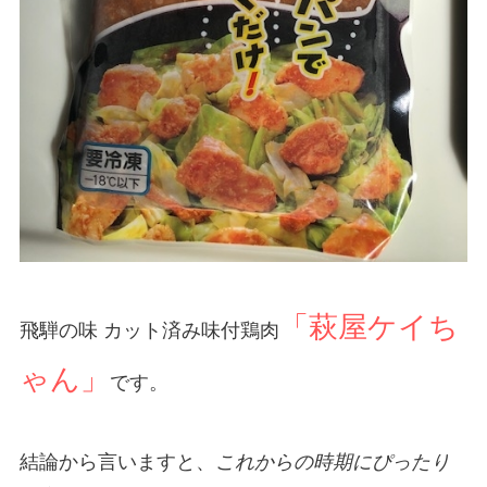
「萩屋ケイち
飛騨の味 カット済み味付鶏肉
ゃん」
です。
結論から言いますと、
これからの時期にぴったり