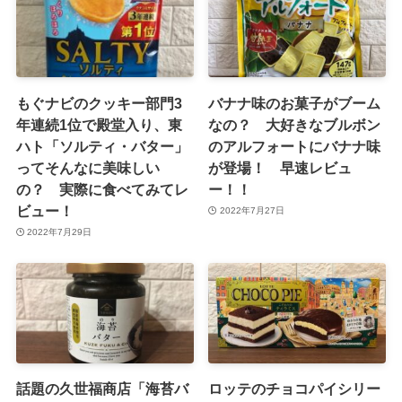
もぐナビのクッキー部門3
バナナ味のお菓子がブーム
年連続1位で殿堂入り、東
なの？ 大好きなブルボン
ハト「ソルティ・バター」
のアルフォートにバナナ味
ってそんなに美味しい
が登場！ 早速レビュ
の？ 実際に食べてみてレ
ー！！
ビュー！
2022年7月27日
2022年7月29日
話題の久世福商店「海苔バ
ロッテのチョコパイシリー