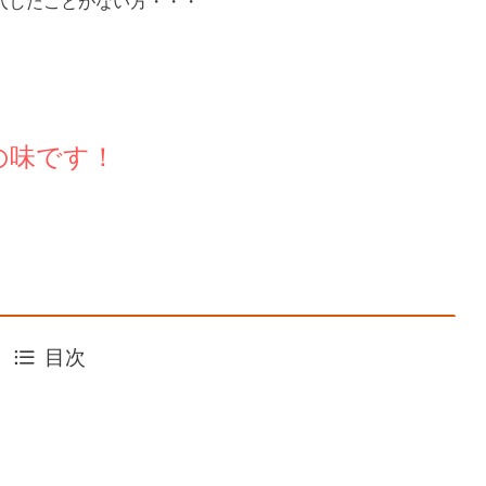
入したことがない方・・・
の味です！
目次