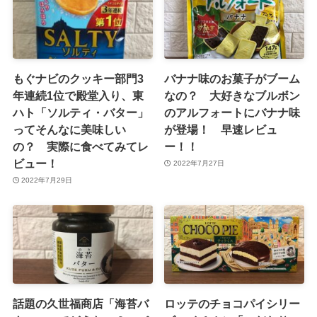
もぐナビのクッキー部門3
バナナ味のお菓子がブーム
年連続1位で殿堂入り、東
なの？ 大好きなブルボン
ハト「ソルティ・バター」
のアルフォートにバナナ味
ってそんなに美味しい
が登場！ 早速レビュ
の？ 実際に食べてみてレ
ー！！
ビュー！
2022年7月27日
2022年7月29日
話題の久世福商店「海苔バ
ロッテのチョコパイシリー