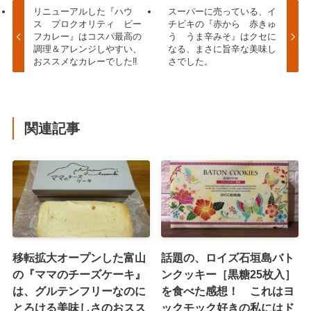
リニューアルした『ハウ
スーパーに売っている、イ
ス プロクオリティ ビー
チビキの『赤から 赤きゅ
フカレー』はコスパ最高の
う うま辛みそ』はクセに
調理＆アレンジしやすい、
なる、まさに旨辛な美味し
おススメなカレーでした‼
さでした。
関連記事
移転拡大オープンした富山
話題の、ロイズ石垣島バト
の『ママのチーズケーキ』
ンクッキー［黒糖25枚入］
は、グルテンフリーなのに
を食べた感想！ これはヨ
とろける美味しさのおスス
ックモック好きの私にはド