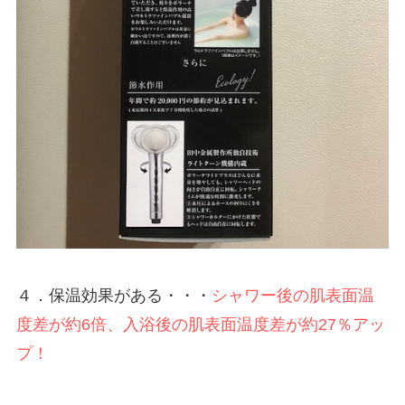
４．保温効果がある・・・
シャワー後の肌表面温
度差が約6倍、入浴後の肌表面温度差が約27％アッ
プ！