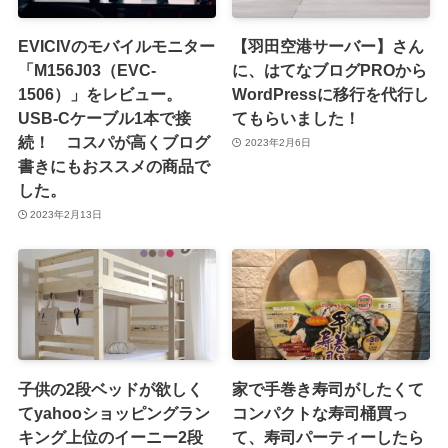
EVICIVのモバイルモニター
【羽田空港サーバー】さん
「M156J03（EVC-
に、はてなブログPROから
1506）」をレビュー。
WordPressに移行を代行し
USB-Cケーブル1本で接
てもらいました！
続！ コスパが高くブログ
2023年2月6日
書きにもおススメの商品で
した。
2023年2月13日
子供の2段ベッドが欲しく
家で手巻き寿司がしたくて
てyahooショッピングラン
コンパクトな寿司桶買っ
キング上位のイーニー2段
て、寿司パーティーしたら