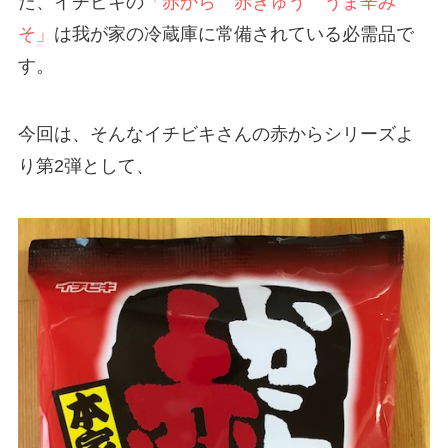
た、イチビキの
「赤から 赤きゅう うま辛み
そ」
は我が家の冷蔵庫に常備されている必需品で
す。
今回は、そんなイチビキさんの赤からシリーズよ
り第2弾として、