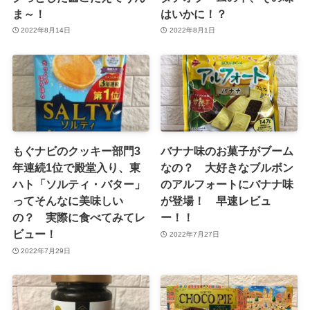
ま～！
はいかに！？
2022年8月14日
2022年8月1日
もぐナビのクッキー部門3
バナナ味のお菓子がブーム
年連続1位で殿堂入り、東
なの？ 大好きなブルボン
ハト「ソルティ・バター」
のアルフォートにバナナ味
ってそんなに美味しい
が登場！ 早速レビュ
の？ 実際に食べてみてレ
ー！！
ビュー！
2022年7月27日
2022年7月29日