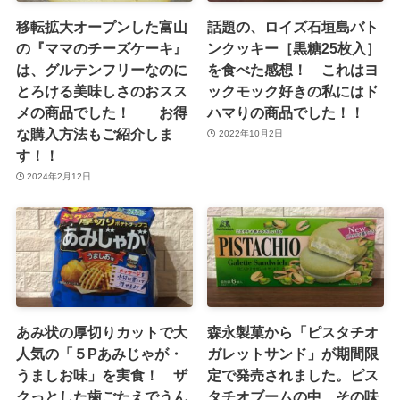
移転拡大オープンした富山
話題の、ロイズ石垣島バト
の『ママのチーズケーキ』
ンクッキー［黒糖25枚入］
は、グルテンフリーなのに
を食べた感想！ これはヨ
とろける美味しさのおスス
ックモック好きの私にはド
メの商品でした！ お得
ハマりの商品でした！！
な購入方法もご紹介しま
2022年10月2日
す！！
2024年2月12日
あみ状の厚切りカットで大
森永製菓から「ピスタチオ
人気の「５Pあみじゃが・
ガレットサンド」が期間限
うましお味」を実食！ ザ
定で発売されました。ピス
クっとした歯ごたえでうん
タチオブームの中、その味