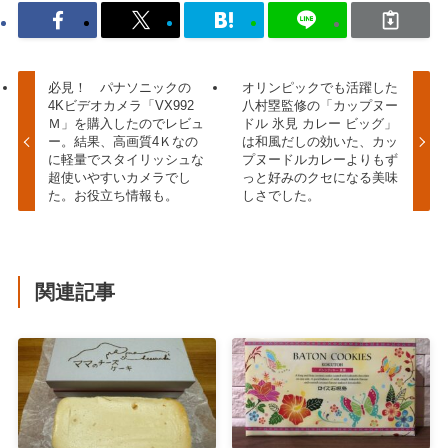
必見！ パナソニックの
オリンピックでも活躍した
4Kビデオカメラ「VX992
八村塁監修の「カップヌー
Ｍ」を購入したのでレビュ
ドル 氷見 カレー ビッグ」
ー。結果、高画質4Ｋなの
は和風だしの効いた、カッ
に軽量でスタイリッシュな
プヌードルカレーよりもず
超使いやすいカメラでし
っと好みのクセになる美味
た。お役立ち情報も。
しさでした。
関連記事